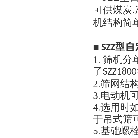
可供煤炭
.
机结构简
■
型自
SZZ
1.
筛机分
了
SZZ1800
2.
筛网结
3.
电动机
4.
选用时
于吊式筛
5.
基础螺