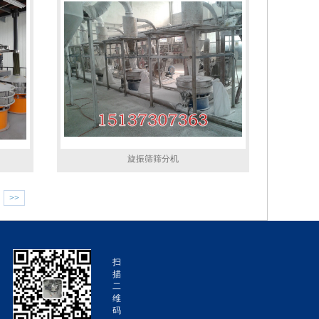
旋振筛筛分机
>>
扫
描
二
维
码