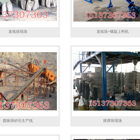
直线筛现场
直线筛+螺旋上料机
圆振筛砂石生产线
摇摆筛现场