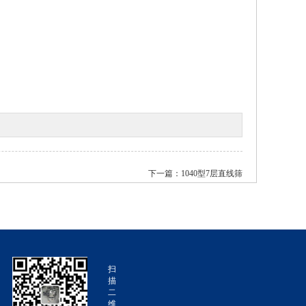
下一篇：
1040型7层直线筛
扫
描
二
维